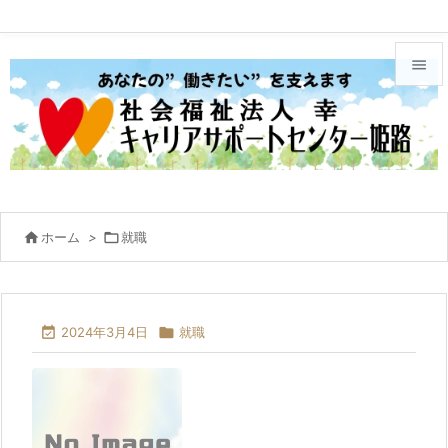


メニュ

サイド

前へ

ホーム
>

就職

次へ


2024年3月4日

就職
検索