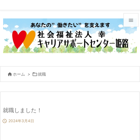


メニュ

サイド

前へ

ホーム
>

就職

次へ

検索
就職しました！

2024年3月4日