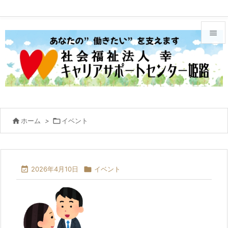


メニュ

サイド

前へ

ホーム
>

イベント

次へ


2026年4月10日

イベント
検索